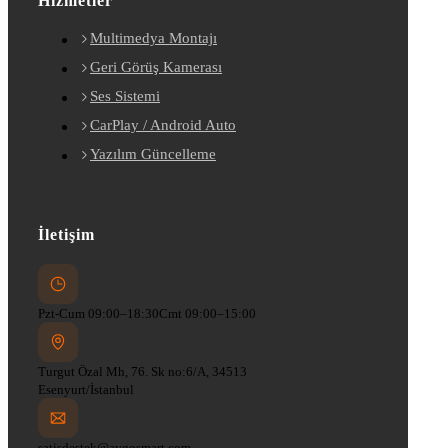
Hizmetler
Multimedya Montajı
Geri Görüş Kamerası
Ses Sistemi
CarPlay / Android Auto
Yazılım Güncelleme
İletişim
Pzt-Cum 09:00–18:30
Cmt 09:00–15:00
Turgut Özal Mh, 76. Sk no:6/A, 34513
Esenyurt/İstanbul
satisdestek@avgosmart.com