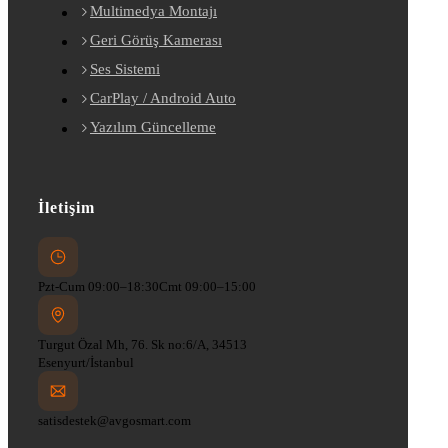
Multimedya Montajı
Geri Görüş Kamerası
Ses Sistemi
CarPlay / Android Auto
Yazılım Güncelleme
İletişim
Pzt-Cum 09:00–18:30
Cmt 09:00–15:00
Turgut Özal Mh, 76. Sk no:6/A, 34513
Esenyurt/İstanbul
satisdestek@avgosmart.com