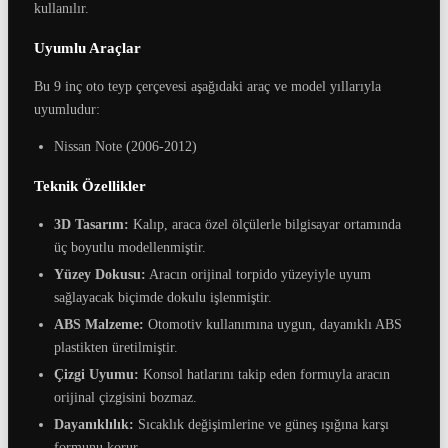
kullanılır.
Uyumlu Araçlar
Bu 9 inç oto teyp çerçevesi aşağıdaki araç ve model yıllarıyla
uyumludur:
Nissan Note (2006-2012)
Teknik Özellikler
3D Tasarım:
Kalıp, araca özel ölçülerle bilgisayar ortamında
üç boyutlu modellenmiştir.
Yüzey Dokusu:
Aracın orijinal torpido yüzeyiyle uyum
sağlayacak biçimde dokulu işlenmiştir.
ABS Malzeme:
Otomotiv kullanımına uygun, dayanıklı ABS
plastikten üretilmiştir.
Çizgi Uyumu:
Konsol hatlarını takip eden formuyla aracın
orijinal çizgisini bozmaz.
Dayanıklılık:
Sıcaklık değişimlerine ve güneş ışığına karşı
formunu korur.