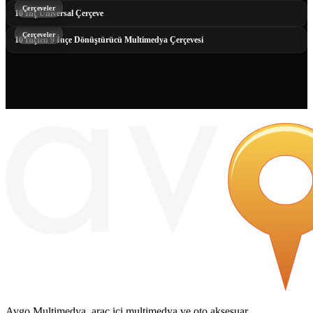
Çerçeveler
10 İnç Universal Çerçeve
Çerçeveler
10 İnçten 9 İnçe Dönüştürücü Multimedya Çerçevesi
Avgo Multimedya, araç içi multimedya ve oto aksesuar