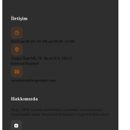
İletişim
Pzt-Cum 09:00–18:30
Cmt 09:00–15:00
Turgut Özal Mh, 76. Sk no:6/A, 34513
Esenyurt/İstanbul
satisdestek@avgosmart.com
Hakkımızda
Avgo, OEM uyumlu multimedya çözümleri ve profesyonel
uygulamalar sunar. Aracınızın konforunu ve güvenliğini artırır.