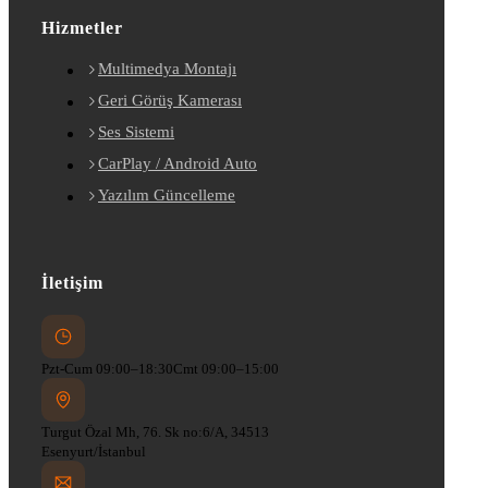
Hizmetler
Multimedya Montajı
Geri Görüş Kamerası
Ses Sistemi
CarPlay / Android Auto
Yazılım Güncelleme
İletişim
Pzt-Cum 09:00–18:30
Cmt 09:00–15:00
Turgut Özal Mh, 76. Sk no:6/A, 34513
Esenyurt/İstanbul