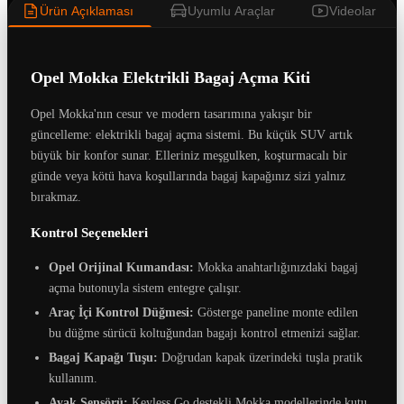
Ürün Açıklaması
Uyumlu Araçlar
Videolar
Opel Mokka Elektrikli Bagaj Açma Kiti
Opel Mokka'nın cesur ve modern tasarımına yakışır bir
güncelleme: elektrikli bagaj açma sistemi. Bu küçük SUV artık
büyük bir konfor sunar. Elleriniz meşgulken, koşturmacalı bir
günde veya kötü hava koşullarında bagaj kapağınız sizi yalnız
bırakmaz.
Kontrol Seçenekleri
Opel Orijinal Kumandası:
Mokka anahtarlığınızdaki bagaj
açma butonuyla sistem entegre çalışır.
Araç İçi Kontrol Düğmesi:
Gösterge paneline monte edilen
bu düğme sürücü koltuğundan bagajı kontrol etmenizi sağlar.
Bagaj Kapağı Tuşu:
Doğrudan kapak üzerindeki tuşla pratik
kullanım.
Ayak Sensörü:
Keyless Go destekli Mokka modellerinde kutu