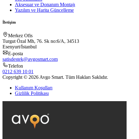
Aksesuar ve Donanım Montajı
Yazılım ve Harita Güncelleme
İletişim
Merkez Ofis
Turgut Özal Mh, 76. Sk no:6/A, 34513
Esenyurt/İstanbul
E-posta
satisdestek@avgosmart.com
Telefon
0212 639 10 01
Copyright © 2026 Avgo Smart. Tüm Hakları Saklıdır.
Kullanım Koşulları
Gizlilik Politikası