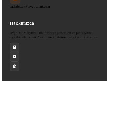
satisdestek@avgosmart.com
Hakkımızda
Avgo, OEM uyumlu multimedya çözümleri ve profesyonel
uygulamalar sunar. Aracınızın konforunu ve güvenliğini artırır.