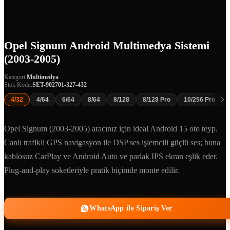
Opel Signum Android Multimedya Sistemi
(2003-2005)
Kategori:
Multimedya
Stok Kodu:
SET-902701-327-432
4/32
4/64
6/64
8/64
8/128
8/128 Pro
10/256 Pro
Opel Signum (2003-2005) aracınız için ideal Android 15 oto teyp.
Canlı trafikli GPS navigasyon ile DSP ses işlemcili güçlü ses; buna
kablosuz CarPlay ve Android Auto ve parlak IPS ekran eşlik eder.
Plug-and-play soketleriyle pratik biçimde monte edilir.
WhatsApp ile Sipariş Ver