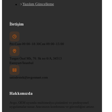
Yazılım Güncelleme
İletişim
Pzt-Cum 09:00–18:30
Cmt 09:00–15:00
Turgut Özal Mh, 76. Sk no:6/A, 34513
Esenyurt/İstanbul
satisdestek@avgosmart.com
Hakkımızda
Avgo, OEM uyumlu multimedya çözümleri ve profesyonel
uygulamalar sunar. Aracınızın konforunu ve güvenliğini artırır.