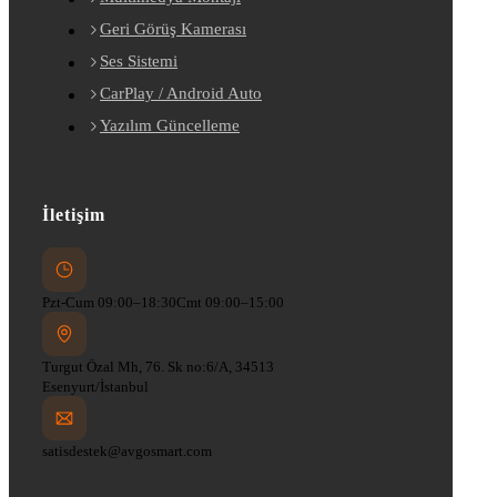
Geri Görüş Kamerası
Ses Sistemi
CarPlay / Android Auto
Yazılım Güncelleme
İletişim
Pzt-Cum 09:00–18:30
Cmt 09:00–15:00
Turgut Özal Mh, 76. Sk no:6/A, 34513
Esenyurt/İstanbul
satisdestek@avgosmart.com