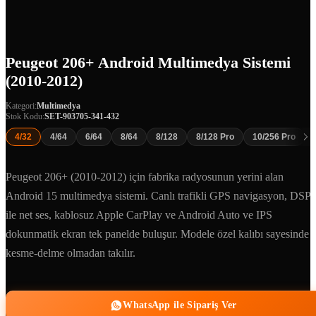
Peugeot 206+ Android Multimedya Sistemi
(2010-2012)
Kategori:
Multimedya
Stok Kodu:
SET-903705-341-432
4/32
4/64
6/64
8/64
8/128
8/128 Pro
10/256 Pro
Peugeot 206+ (2010-2012) için fabrika radyosunun yerini alan
Android 15 multimedya sistemi. Canlı trafikli GPS navigasyon, DSP
ile net ses, kablosuz Apple CarPlay ve Android Auto ve IPS
dokunmatik ekran tek panelde buluşur. Modele özel kalıbı sayesinde
kesme-delme olmadan takılır.
WhatsApp ile Sipariş Ver