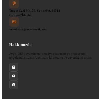
Turgut Özal Mh, 76. Sk no:6/A, 34513
Esenyurt/İstanbul
satisdestek@avgosmart.com
Hakkımızda
Avgo, OEM uyumlu multimedya çözümleri ve profesyonel
uygulamalar sunar. Aracınızın konforunu ve güvenliğini artırır.