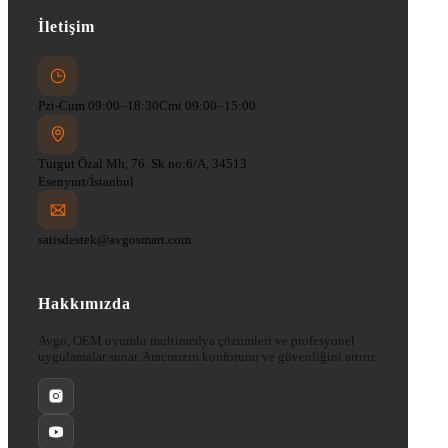
İletişim
Pzt-Cum 09:00–18:30
Cmt 09:00–15:00
Turgut Özal Mh, 76. Sk no:6/A, 34513
Esenyurt/İstanbul
satisdestek@avgosmart.com
Hakkımızda
Avgo, OEM uyumlu multimedya çözümleri ve profesyonel
uygulamalar sunar. Aracınızın konforunu ve güvenliğini artırır.