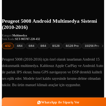
Peugeot 5008 Android Multimedya Sistemi
(2010-2016)
Kategori:
Multimedya
Stok Kodu:
SET-903707-220-432
4/32
4/64
6/64
8/64
8/128
8/128 Pro
10/256 Pro
Peugeot 5008 (2010-2016) için özel olarak tasarlanan Android 15
dokunmatik multimedya. Kablosuz Apple CarPlay ve Android Auto
ile parlak IPS ekran; buna GPS navigasyon ve DSP destekli kaliteli
ses eşlik eder. Modele özel kalıbı sayesinde kesme-delme olmadan
takılır. Bu ürün manuel klimalı araçlar için uygundur.
WhatsApp ile Sipariş Ver