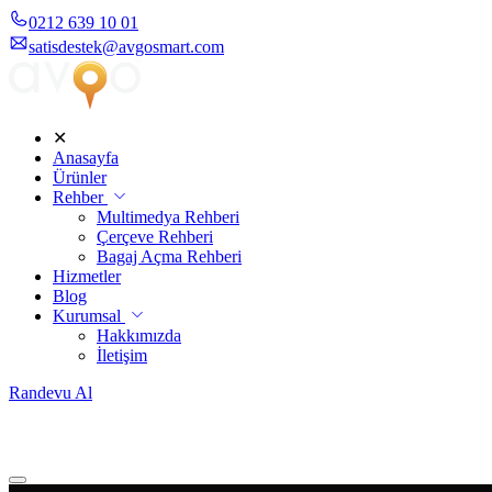
0212 639 10 01
satisdestek@avgosmart.com
✕
Anasayfa
Ürünler
Rehber
Multimedya Rehberi
Çerçeve Rehberi
Bagaj Açma Rehberi
Hizmetler
Blog
Kurumsal
Hakkımızda
İletişim
Randevu Al