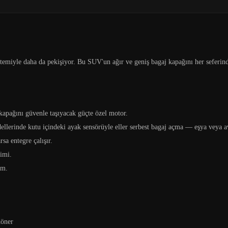
istemiyle daha da pekişiyor. Bu SUV'un ağır ve geniş bagaj kapağını her seferin
kapağını güvenle taşıyacak güçte özel motor.
lerinde kutu içindeki ayak sensörüyle eller serbest bagaj açma — eşya veya av
sa entegre çalışır.
imi.
im.
döner