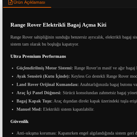
Ürün Açıklaması
Range Rover Elektrikli Bagaj Açma Kiti
Range Rover sahipliğinin sunduğu benzersiz ayrıcalık, elektrikli bagaj s
sistem tam olarak bu boşluğu kapatıyor.
Ultra Premium Performans
Güçlendirilmiş Motor Sistemi:
Range Rover'ın masif ve ağır bagaj 
Ayak Sensörü (Kutu İçinde):
Keyless Go destekli Range Rover model
Land Rover Orijinal Kumandası:
Anahtarlığınızda bagaj butonu var
Araç İçi Panel Düğmesi:
Sürücü konsolundan zahmetsiz bagaj yönet
Bagaj Kapak Tuşu:
Araç dışından direkt kapak üzerindeki tuşla eriş
Manuel Mod:
Elektrikli sistem kapatılabilir.
Güvenlik
Anti-sıkışma koruması: Kapanırken engel algılandığında sistem geri 