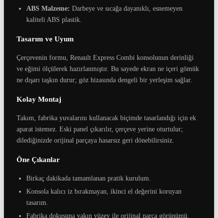
ABS Malzeme:
Darbeye ve sıcağa dayanıklı, esnemeyen
kaliteli ABS plastik.
Tasarım ve Uyum
Çerçevenin formu, Renault Express Combi konsolunun derinliği
ve eğimi ölçülerek hazırlanmıştır. Bu sayede ekran ne içeri gömük
ne dışarı taşkın durur; göz hizasında dengeli bir yerleşim sağlar.
Kolay Montaj
Takım, fabrika yuvalarını kullanacak biçimde tasarlandığı için ek
aparat istemez. Eski panel çıkarılır, çerçeve yerine oturtulur;
dilediğinizde orijinal parçaya hasarsız geri dönebilirsiniz.
Öne Çıkanlar
Birkaç dakikada tamamlanan pratik kurulum.
Konsola kalıcı iz bırakmayan, ikinci el değerini koruyan
tasarım.
Fabrika dokusuna yakın yüzey ile orijinal parça görünümü.