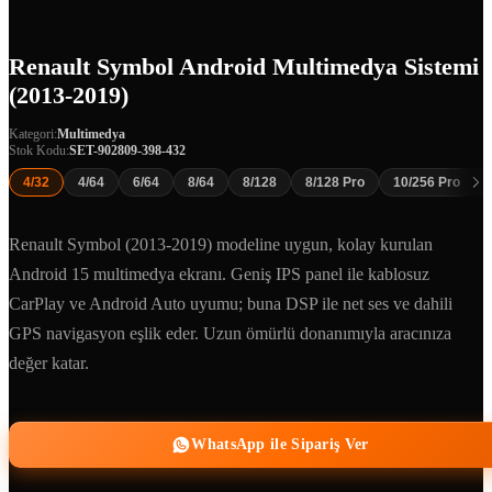
Renault Symbol Android Multimedya Sistemi
(2013-2019)
Kategori:
Multimedya
Stok Kodu:
SET-902809-398-432
4/32
4/64
6/64
8/64
8/128
8/128 Pro
10/256 Pro
Renault Symbol (2013-2019) modeline uygun, kolay kurulan
Android 15 multimedya ekranı. Geniş IPS panel ile kablosuz
CarPlay ve Android Auto uyumu; buna DSP ile net ses ve dahili
GPS navigasyon eşlik eder. Uzun ömürlü donanımıyla aracınıza
değer katar.
WhatsApp ile Sipariş Ver