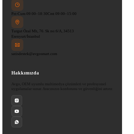
Pzt-Cum 09:00–18:30
Cmt 09:00–15:00
Turgut Özal Mh, 76. Sk no:6/A, 34513
Esenyurt/İstanbul
satisdestek@avgosmart.com
Hakkımızda
Avgo, OEM uyumlu multimedya çözümleri ve profesyonel
uygulamalar sunar. Aracınızın konforunu ve güvenliğini artırır.