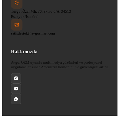
Turgut Özal Mh, 76. Sk no:6/A, 34513
Esenyurt/İstanbul
satisdestek@avgosmart.com
Hakkımızda
Avgo, OEM uyumlu multimedya çözümleri ve profesyonel
uygulamalar sunar. Aracınızın konforunu ve güvenliğini artırır.