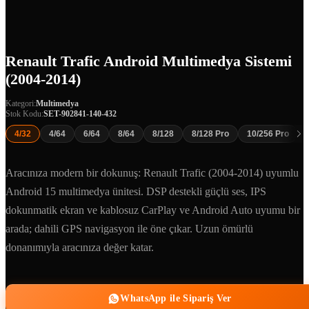
Renault Trafic Android Multimedya Sistemi
(2004-2014)
Kategori:
Multimedya
Stok Kodu:
SET-902841-140-432
4/32
4/64
6/64
8/64
8/128
8/128 Pro
10/256 Pro
Aracınıza modern bir dokunuş: Renault Trafic (2004-2014) uyumlu
Android 15 multimedya ünitesi. DSP destekli güçlü ses, IPS
dokunmatik ekran ve kablosuz CarPlay ve Android Auto uyumu bir
arada; dahili GPS navigasyon ile öne çıkar. Uzun ömürlü
donanımıyla aracınıza değer katar.
WhatsApp ile Sipariş Ver