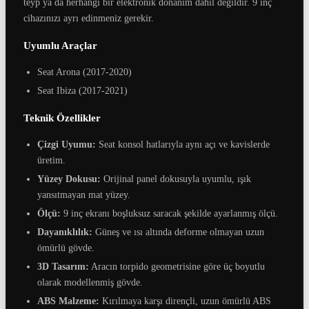
teyp ya da herhangi bir elektronik donanım dâhil değildir. 9 inç
cihazınızı ayrı edinmeniz gerekir.
Uyumlu Araçlar
Seat Arona (2017-2020)
Seat Ibiza (2017-2021)
Teknik Özellikler
Çizgi Uyumu:
Seat konsol hatlarıyla aynı açı ve kavislerde
üretim.
Yüzey Dokusu:
Orijinal panel dokusuyla uyumlu, ışık
yansıtmayan mat yüzey.
Ölçü:
9 inç ekranı boşluksuz saracak şekilde ayarlanmış ölçü.
Dayanıklılık:
Güneş ve ısı altında deforme olmayan uzun
ömürlü gövde.
3D Tasarım:
Aracın torpido geometrisine göre üç boyutlu
olarak modellenmiş gövde.
ABS Malzeme:
Kırılmaya karşı dirençli, uzun ömürlü ABS