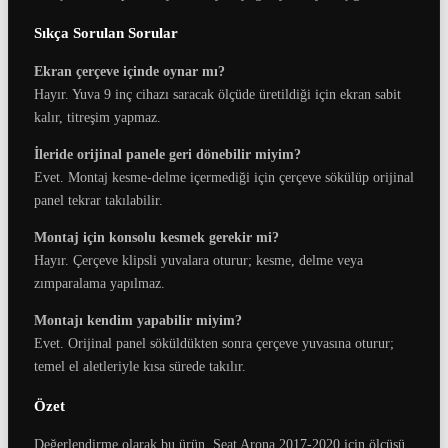
Sıkça Sorulan Sorular
Ekran çerçeve içinde oynar mı?
Hayır. Yuva 9 inç cihazı saracak ölçüde üretildiği için ekran sabit
kalır, titreşim yapmaz.
İleride orijinal panele geri dönebilir miyim?
Evet. Montaj kesme-delme içermediği için çerçeve sökülüp orijinal
panel tekrar takılabilir.
Montaj için konsolu kesmek gerekir mi?
Hayır. Çerçeve klipsli yuvalara oturur; kesme, delme veya
zımparalama yapılmaz.
Montajı kendim yapabilir miyim?
Evet. Orijinal panel söküldükten sonra çerçeve yuvasına oturur;
temel el aletleriyle kısa sürede takılır.
Özet
Değerlendirme olarak bu ürün, Seat Arona 2017-2020 için ölçüsü