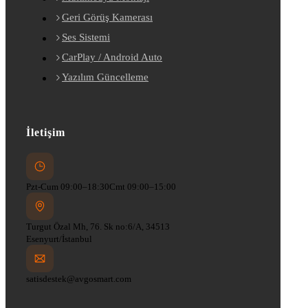
Geri Görüş Kamerası
Ses Sistemi
CarPlay / Android Auto
Yazılım Güncelleme
İletişim
Pzt-Cum 09:00–18:30
Cmt 09:00–15:00
Turgut Özal Mh, 76. Sk no:6/A, 34513
Esenyurt/İstanbul
satisdestek@avgosmart.com