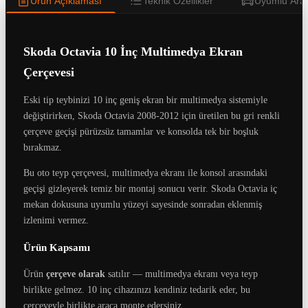
Ürün Açıklaması
Teknik Özellikler
Uyumlu Araç
Skoda Octavia 10 İnç Multimedya Ekran
Çerçevesi
Eski tip teybinizi 10 inç geniş ekran bir multimedya sistemiyle
değiştirirken, Skoda Octavia 2008-2012 için üretilen bu gri renkli
çerçeve geçişi pürüzsüz tamamlar ve konsolda tek bir boşluk
bırakmaz.
Bu oto teyp çerçevesi, multimedya ekranı ile konsol arasındaki
geçişi gizleyerek temiz bir montaj sonucu verir. Skoda Octavia iç
mekan dokusuna uyumlu yüzeyi sayesinde sonradan eklenmiş
izlenimi vermez.
Ürün Kapsamı
Ürün
çerçeve olarak
satılır — multimedya ekranı veya teyp
birlikte gelmez. 10 inç cihazınızı kendiniz tedarik eder, bu
çerçeveyle birlikte araca monte edersiniz.