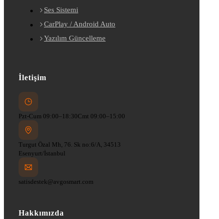
Ses Sistemi
CarPlay / Android Auto
Yazılım Güncelleme
İletişim
Pzt-Cum 09:00–18:30
Cmt 09:00–15:00
Turgut Özal Mh, 76. Sk no:6/A, 34513
Esenyurt/İstanbul
satisdestek@avgosmart.com
Hakkımızda