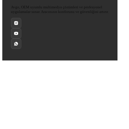
Avgo, OEM uyumlu multimedya çözümleri ve profesyonel
uygulamalar sunar. Aracınızın konforunu ve güvenliğini artırır.