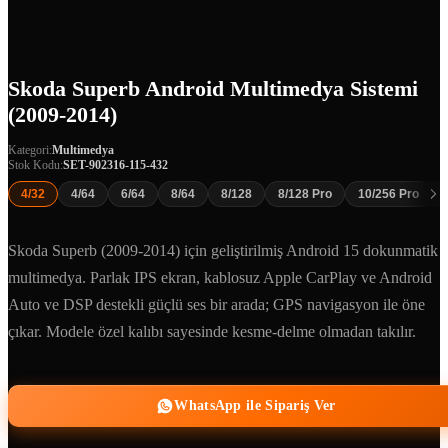
Skoda Superb Android Multimedya Sistemi
(2009-2014)
Kategori:
Multimedya
Stok Kodu:
SET-902316-115-432
4/32
4/64
6/64
8/64
8/128
8/128 Pro
10/256 Pro
Skoda Superb (2009-2014) için geliştirilmiş Android 15 dokunmatik
multimedya. Parlak IPS ekran, kablosuz Apple CarPlay ve Android
Auto ve DSP destekli güçlü ses bir arada; GPS navigasyon ile öne
çıkar. Modele özel kalıbı sayesinde kesme-delme olmadan takılır.
WhatsApp ile Sipariş Ver