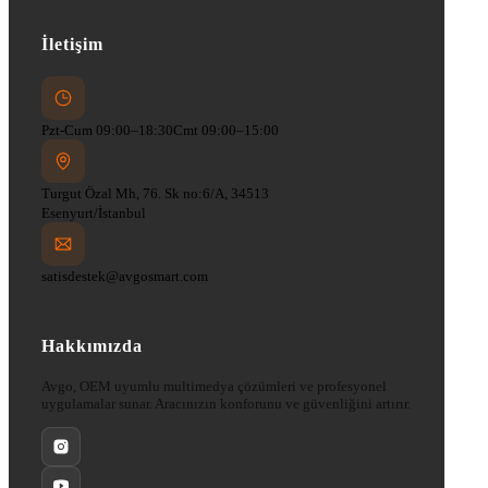
İletişim
Pzt-Cum 09:00–18:30
Cmt 09:00–15:00
Turgut Özal Mh, 76. Sk no:6/A, 34513
Esenyurt/İstanbul
satisdestek@avgosmart.com
Hakkımızda
Avgo, OEM uyumlu multimedya çözümleri ve profesyonel
uygulamalar sunar. Aracınızın konforunu ve güvenliğini artırır.