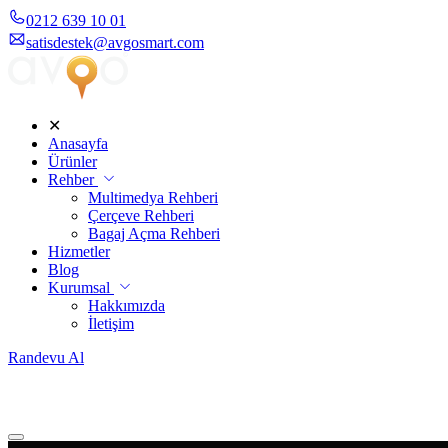
0212 639 10 01
satisdestek@avgosmart.com
✕
Anasayfa
Ürünler
Rehber
Multimedya Rehberi
Çerçeve Rehberi
Bagaj Açma Rehberi
Hizmetler
Blog
Kurumsal
Hakkımızda
İletişim
Randevu Al