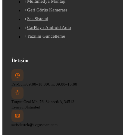
Multimedya Montajı
Geri Görüş Kamerası
Ses Sistemi
CarPlay / Android Auto
Yazılım Güncelleme
İletişim
Pzt-Cum 09:00–18:30
Cmt 09:00–15:00
Turgut Özal Mh, 76. Sk no:6/A, 34513
Esenyurt/İstanbul
satisdestek@avgosmart.com