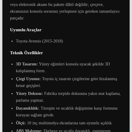
veya elektronik aksam bu pakete dâhil değildir; çerçeve,
ekranınızın konsola sorunsuz yerleşmesi için gereken tamamlayıcı
parçadır.
Uyumlu Araçlar
Toyota Avensis (2015-2018)
Teknik Özellikler
3D Tasarım:
Yüzey eğimleri konsola uyacak şekilde 3D
kalıplanmış form.
Çizgi Uyumu:
Toyota iç tasarım çizgilerine göre hizalanmış
kenar geçişleri.
Yüzey Dokusu:
Fabrika torpido dokusuna yakın mat kaplama,
parlama yapmaz.
Dayanıklılık:
Titreşim ve sıcaklık değişimine karşı formunu
koruyan sağlam gövde.
Ölçü:
10 inç multimedya ekranlarına tam uyumlu açıklık.
ABS Malzeme:
Darbeye ve sıcağa dayanıklı, esnemeyen