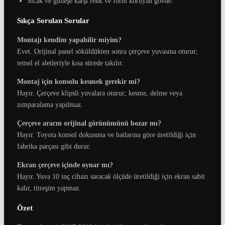
Sıcak ve güneşe karşı renk ve form koruyan gövde.
Sıkça Sorulan Sorular
Montajı kendim yapabilir miyim?
Evet. Orijinal panel söküldükten sonra çerçeve yuvasına oturur;
temel el aletleriyle kısa sürede takılır.
Montaj için konsolu kesmek gerekir mi?
Hayır. Çerçeve klipsli yuvalara oturur; kesme, delme veya
zımparalama yapılmaz.
Çerçeve aracın orijinal görünümünü bozar mı?
Hayır. Toyota konsol dokusuna ve hatlarına göre üretildiği için
fabrika parçası gibi durur.
Ekran çerçeve içinde oynar mı?
Hayır. Yuva 10 inç cihazı saracak ölçüde üretildiği için ekran sabit
kalır, titreşim yapmaz.
Özet