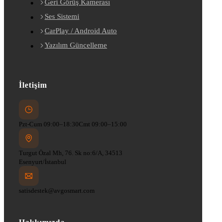
Geri Görüş Kamerası
Ses Sistemi
CarPlay / Android Auto
Yazılım Güncelleme
İletişim
Pzt-Cum 09:00–18:30
Cmt 09:00–15:00
Turgut Özal Mh, 76. Sk no:6/A, 34513
Esenyurt/İstanbul
satisdestek@avgosmart.com