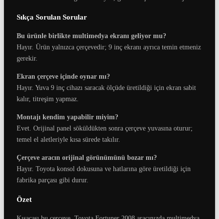
Sıkça Sorulan Sorular
Bu ürünle birlikte multimedya ekranı geliyor mu?
Hayır. Ürün yalnızca çerçevedir; 9 inç ekranı ayrıca temin etmeniz
gerekir.
Ekran çerçeve içinde oynar mı?
Hayır. Yuva 9 inç cihazı saracak ölçüde üretildiği için ekran sabit
kalır, titreşim yapmaz.
Montajı kendim yapabilir miyim?
Evet. Orijinal panel söküldükten sonra çerçeve yuvasına oturur;
temel el aletleriyle kısa sürede takılır.
Çerçeve aracın orijinal görünümünü bozar mı?
Hayır. Toyota konsol dokusuna ve hatlarına göre üretildiği için
fabrika parçası gibi durur.
Özet
Kısacası bu çerçeve, Toyota Fortuner 2008 aracınızda multimedya