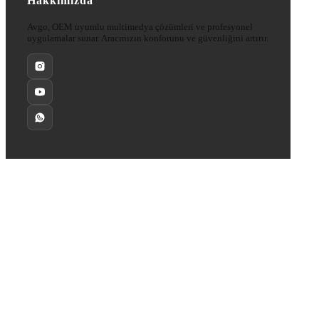
Hakkımızda
Avgo, OEM uyumlu multimedya çözümleri ve profesyonel
uygulamalar sunar. Aracınızın konforunu ve güvenliğini artırır.