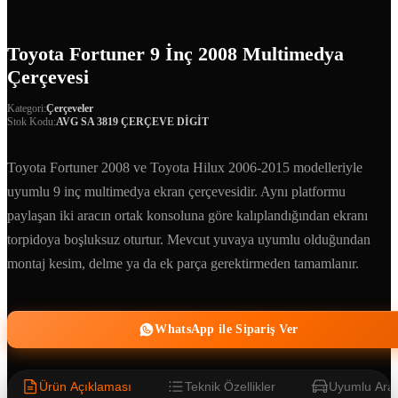
Toyota Fortuner 9 İnç 2008 Multimedya
Çerçevesi
Kategori:
Çerçeveler
Stok Kodu:
AVG SA 3819 ÇERÇEVE DİGİT
Toyota Fortuner 2008 ve Toyota Hilux 2006-2015 modelleriyle
uyumlu 9 inç multimedya ekran çerçevesidir. Aynı platformu
paylaşan iki aracın ortak konsoluna göre kalıplandığından ekranı
torpidoya boşluksuz oturtur. Mevcut yuvaya uyumlu olduğundan
montaj kesim, delme ya da ek parça gerektirmeden tamamlanır.
WhatsApp ile Sipariş Ver
Ürün Açıklaması
Teknik Özellikler
Uyumlu Araç