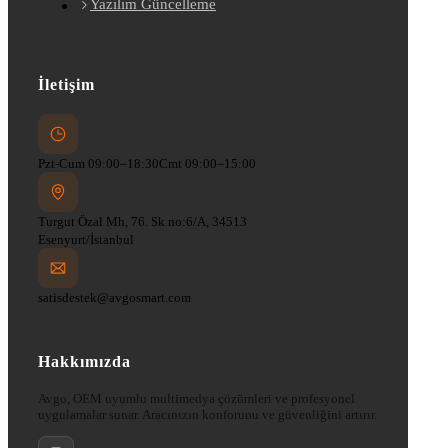
Yazılım Güncelleme
İletişim
Pzt-Cum 09:00–18:30
Cmt 09:00–15:00
Turgut Özal Mh, 76. Sk no:6/A, 34513
Esenyurt/İstanbul
satisdestek@avgosmart.com
Hakkımızda
Avgo, OEM uyumlu multimedya çözümleri ve profesyonel
uygulamalar sunar. Aracınızın konforunu ve güvenliğini artırır.