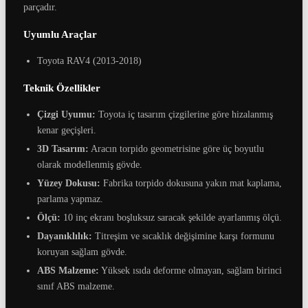
parçadır.
Uyumlu Araçlar
Toyota RAV4 (2013-2018)
Teknik Özellikler
Çizgi Uyumu:
Toyota iç tasarım çizgilerine göre hizalanmış
kenar geçişleri.
3D Tasarım:
Aracın torpido geometrisine göre üç boyutlu
olarak modellenmiş gövde.
Yüzey Dokusu:
Fabrika torpido dokusuna yakın mat kaplama,
parlama yapmaz.
Ölçü:
10 inç ekranı boşluksuz saracak şekilde ayarlanmış ölçü.
Dayanıklılık:
Titreşim ve sıcaklık değişimine karşı formunu
koruyan sağlam gövde.
ABS Malzeme:
Yüksek ısıda deforme olmayan, sağlam birinci
sınıf ABS malzeme.