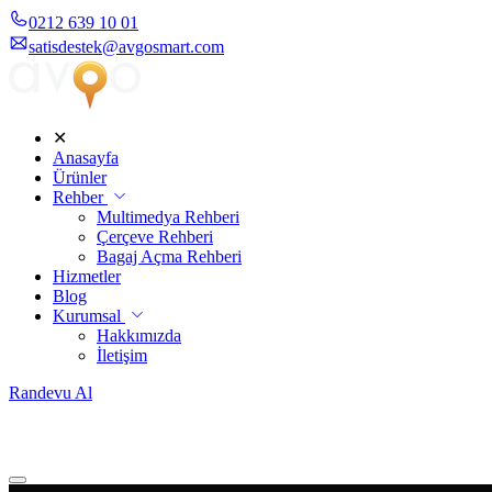
0212 639 10 01
satisdestek@avgosmart.com
✕
Anasayfa
Ürünler
Rehber
Multimedya Rehberi
Çerçeve Rehberi
Bagaj Açma Rehberi
Hizmetler
Blog
Kurumsal
Hakkımızda
İletişim
Randevu Al