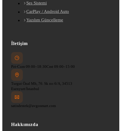
Ses Sistemi
CarPlay / Android Auto
Yazılım Güncelleme
İletişim
Pzt-Cum 09:00–18:30
Cmt 09:00–15:00
Turgut Özal Mh, 76. Sk no:6/A, 34513
Esenyurt/İstanbul
satisdestek@avgosmart.com
Hakkımızda