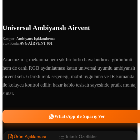
Universal Ambiyanslı Airvent
Kategori:
Ambiyans Işıklandırma
Stok Kodu:
AVG AİRVENT 001
Aracınızın iç mekanına hem şık bir turbo havalandırma görünümü
hem de canlı RGB aydınlatması katan universal uyumlu ambiyanslı
airvent seti. 6 farklı renk seçeneği, mobil uygulama ve IR kumanda
ile kolayca kontrol edilir; hazır kablo tesisatı sayesinde pratik montaj
sunar.
WhatsApp ile Sipariş Ver
Ürün Açıklaması
Teknik Özellikler