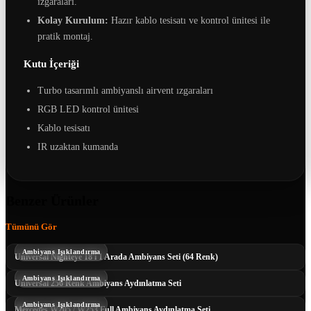
ızgaraları.
Kolay Kurulum:
Hazır kablo tesisatı ve kontrol ünitesi ile
pratik montaj.
Kutu İçeriği
Turbo tasarımlı ambiyanslı airvent ızgaraları
RGB LED kontrol ünitesi
Kablo tesisatı
IR uzaktan kumanda
Benzer Ürünler
Tümünü Gör
Ambiyans Işıklandırma
Universal Nighteye 18'i 1 Arada Ambiyans Seti (64 Renk)
Ambiyans Işıklandırma
Universal 256 Renk Ambiyans Aydınlatma Seti
Ambiyans Işıklandırma
Mercedes W205 / W253 Full Ambiyans Aydınlatma Seti