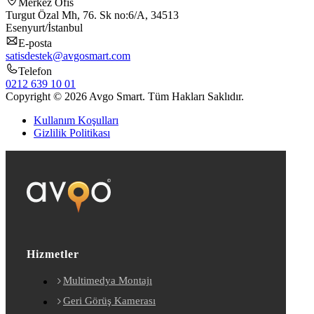
Merkez Ofis
Turgut Özal Mh, 76. Sk no:6/A, 34513
Esenyurt/İstanbul
E-posta
satisdestek@avgosmart.com
Telefon
0212 639 10 01
Copyright © 2026 Avgo Smart. Tüm Hakları Saklıdır.
Kullanım Koşulları
Gizlilik Politikası
Hizmetler
Multimedya Montajı
Geri Görüş Kamerası