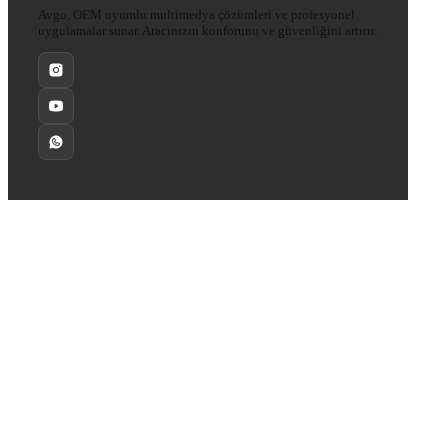
Avgo, OEM uyumlu multimedya çözümleri ve profesyonel
uygulamalar sunar. Aracınızın konforunu ve güvenliğini artırır.