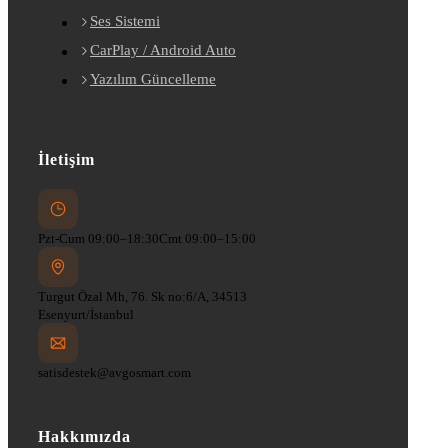
Ses Sistemi
CarPlay / Android Auto
Yazılım Güncelleme
İletişim
Pzt-Cum 09:00–18:30
Cmt 09:00–15:00
Turgut Özal Mh, 76. Sk no:6/A, 34513
Esenyurt/İstanbul
satisdestek@avgosmart.com
Hakkımızda