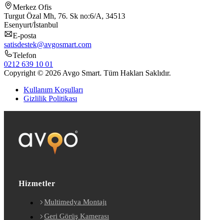
Merkez Ofis
Turgut Özal Mh, 76. Sk no:6/A, 34513
Esenyurt/İstanbul
E-posta
satisdestek@avgosmart.com
Telefon
0212 639 10 01
Copyright © 2026 Avgo Smart. Tüm Hakları Saklıdır.
Kullanım Koşulları
Gizlilik Politikası
Hizmetler
Multimedya Montajı
Geri Görüş Kamerası