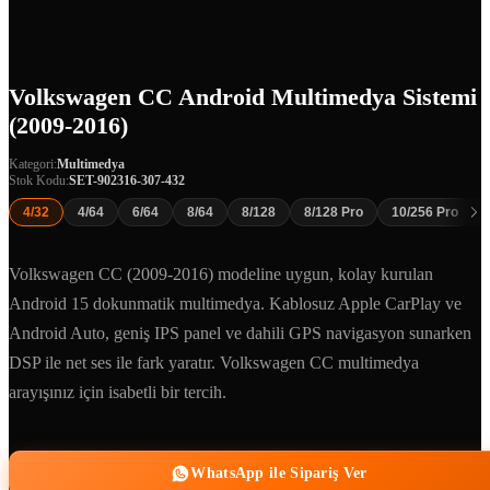
Volkswagen CC Android Multimedya Sistemi
(2009-2016)
Kategori:
Multimedya
Stok Kodu:
SET-902316-307-432
4/32
4/64
6/64
8/64
8/128
8/128 Pro
10/256 Pro
Volkswagen CC (2009-2016) modeline uygun, kolay kurulan
Android 15 dokunmatik multimedya. Kablosuz Apple CarPlay ve
Android Auto, geniş IPS panel ve dahili GPS navigasyon sunarken
DSP ile net ses ile fark yaratır. Volkswagen CC multimedya
arayışınız için isabetli bir tercih.
WhatsApp ile Sipariş Ver