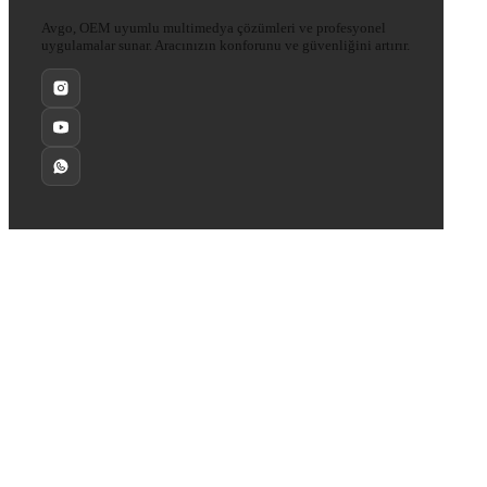
Avgo, OEM uyumlu multimedya çözümleri ve profesyonel
uygulamalar sunar. Aracınızın konforunu ve güvenliğini artırır.