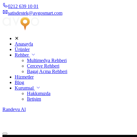
0212 639 10 01
satisdestek@avgosmart.com
✕
Anasayfa
Ürünler
Rehber
Multimedya Rehberi
Çerçeve Rehberi
Bagaj Açma Rehberi
Hizmetler
Blog
Kurumsal
Hakkımızda
İletişim
Randevu Al