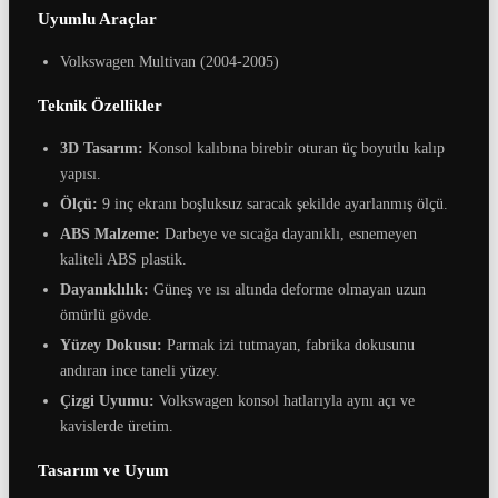
Uyumlu Araçlar
Volkswagen Multivan (2004-2005)
Teknik Özellikler
3D Tasarım:
Konsol kalıbına birebir oturan üç boyutlu kalıp
yapısı.
Ölçü:
9 inç ekranı boşluksuz saracak şekilde ayarlanmış ölçü.
ABS Malzeme:
Darbeye ve sıcağa dayanıklı, esnemeyen
kaliteli ABS plastik.
Dayanıklılık:
Güneş ve ısı altında deforme olmayan uzun
ömürlü gövde.
Yüzey Dokusu:
Parmak izi tutmayan, fabrika dokusunu
andıran ince taneli yüzey.
Çizgi Uyumu:
Volkswagen konsol hatlarıyla aynı açı ve
kavislerde üretim.
Tasarım ve Uyum