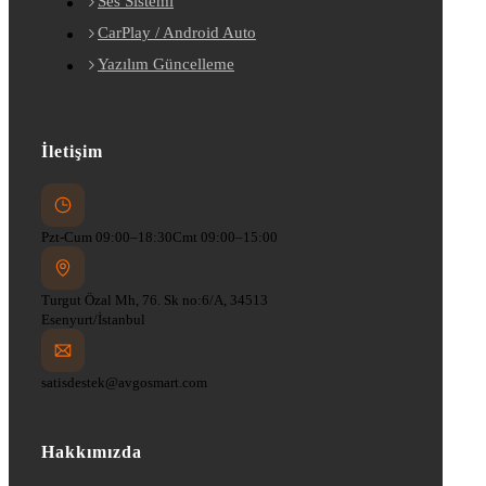
Ses Sistemi
CarPlay / Android Auto
Yazılım Güncelleme
İletişim
Pzt-Cum 09:00–18:30
Cmt 09:00–15:00
Turgut Özal Mh, 76. Sk no:6/A, 34513
Esenyurt/İstanbul
satisdestek@avgosmart.com
Hakkımızda