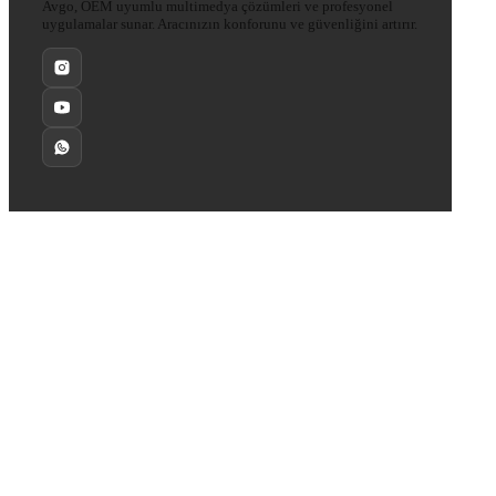
Avgo, OEM uyumlu multimedya çözümleri ve profesyonel
uygulamalar sunar. Aracınızın konforunu ve güvenliğini artırır.