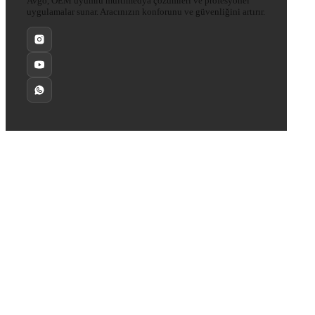
Avgo, OEM uyumlu multimedya çözümleri ve profesyonel
uygulamalar sunar. Aracınızın konforunu ve güvenliğini artırır.