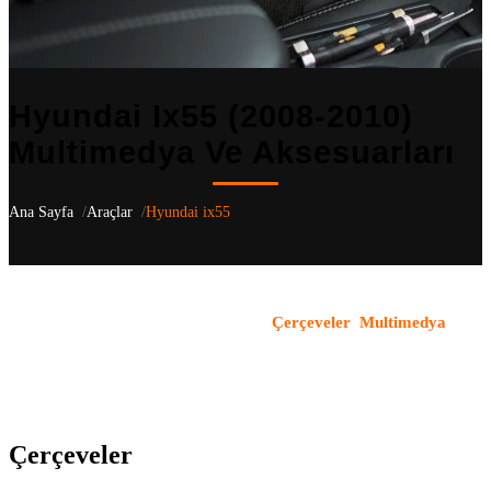
Hyundai Ix55 (2008-2010)
Multimedya Ve Aksesuarları
Ana Sayfa
Araçlar
Hyundai ix55
Hyundai ix55
(2008-2010)
için aracınıza özel 2 uyumlu ürün
listeliyoruz
— EN kasa nesilleri dahil
.
Çerçeveler
,
Multimedya
kategorilerindeki tüm ürünler OEM uyumludur ve aracın orijinal
yapısı korunarak monte edilir. Türkiye genelindeki bayi ağımızla
ürün temini ve profesyonel montaj hizmeti sunuyoruz.
Çerçeveler
(1)