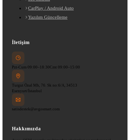
CarPlay / Android Auto
Yazılım Güncelleme
İletişim
Pzt-Cum 09:00–18:30
Cmt 09:00–15:00
Turgut Özal Mh, 76. Sk no:6/A, 34513
Esenyurt/İstanbul
satisdestek@avgosmart.com
Hakkımızda