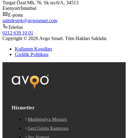
Turgut Özal Mh, 76. Sk no:6/A, 34513
Esenyurt/İstanbul
E-posta
satisdestek@avgosmart.com
Telefon
0212 639 10 01
Copyright © 2026 Avgo Smart. Tüm Hakları Saklıdır.
Kullanım Koşulları
Gizlilik Politikası
Hizmetler
Multimedya Montajı
Geri Görüş Kamerası
Ses Sistemi