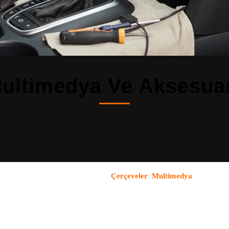
ultimedya Ve Aksesuar
 BM, BL, BK kasa nesilleri dahil
.
Çerçeveler
,
Multimedya
kategoriler
i ve profesyonel montaj hizmeti sunuyoruz.