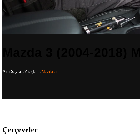
Mazda 3 (2004-2018) M
Ana Sayfa
Araçlar
Mazda 3
Mazda 3
(2004-2018)
için aracınıza özel 6 uyumlu ürün listeliyoruz
—
korunarak monte edilir. Türkiye genelindeki bayi ağımızla ürün temin
Çerçeveler
(3)