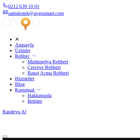
0212 639 10 01
satisdestek@avgosmart.com
✕
Anasayfa
Ürünler
Rehber
Multimedya Rehberi
Çerçeve Rehberi
Bagaj Açma Rehberi
Hizmetler
Blog
Kurumsal
Hakkımızda
İletişim
Randevu Al