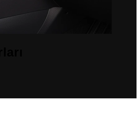
ları
indeki tüm ürünler OEM uyumludur ve aracın orijinal yapısı