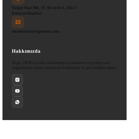
Turgut Özal Mh, 76. Sk no:6/A, 34513
Esenyurt/İstanbul
satisdestek@avgosmart.com
Hakkımızda
Avgo, OEM uyumlu multimedya çözümleri ve profesyonel
uygulamalar sunar. Aracınızın konforunu ve güvenliğini artırır.