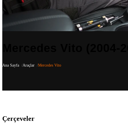
Mercedes Vito (2004-2
Ana Sayfa
Araçlar
Mercedes Vito
Mercedes Vito
(2004-2024)
için aracınıza özel 14 uyumlu ürün listel
ve aracın orijinal yapısı korunarak monte edilir. Türkiye genelindeki
Çerçeveler
(6)