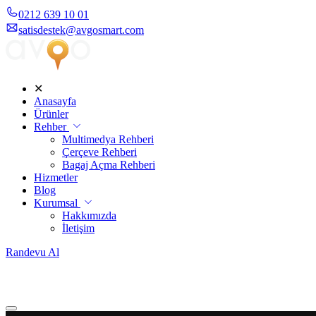
0212 639 10 01
satisdestek@avgosmart.com
✕
Anasayfa
Ürünler
Rehber
Multimedya Rehberi
Çerçeve Rehberi
Bagaj Açma Rehberi
Hizmetler
Blog
Kurumsal
Hakkımızda
İletişim
Randevu Al