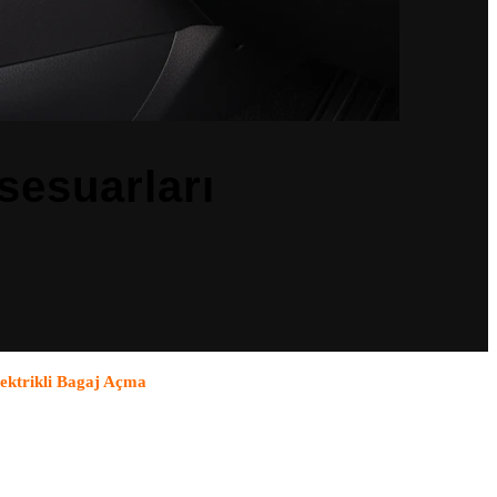
sesuarları
ektrikli Bagaj Açma
kategorilerindeki tüm ürünler OEM uyumludur