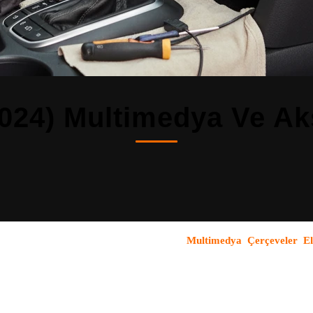
024) Multimedya Ve Ak
iyoruz
— W447, W639 kasa nesilleri dahil
.
Multimedya
,
Çerçeveler
,
El
 bayi ağımızla ürün temini ve profesyonel montaj hizmeti sunuyoruz.